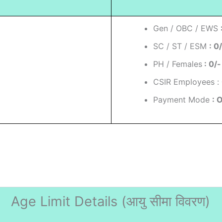
Gen / OBC / EWS
SC / ST / ESM
: 0
PH / Females
: 0/-
CSIR Employees :
Payment Mode
: 
Age Limit Details (
आयु सीमा विवरण)