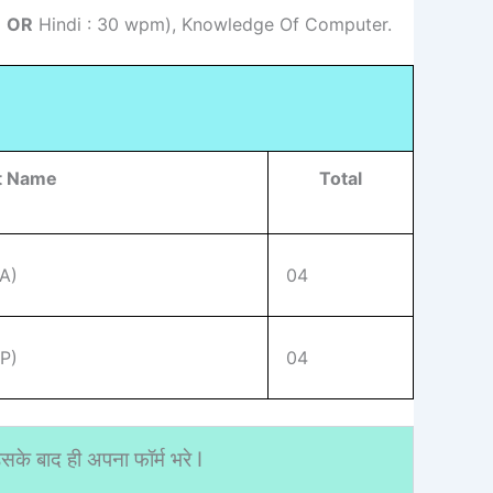
m
OR
Hindi : 30 wpm), Knowledge Of Computer.
t Name
Total
&A)
04
&P)
04
के बाद ही अपना फॉर्म भरे I