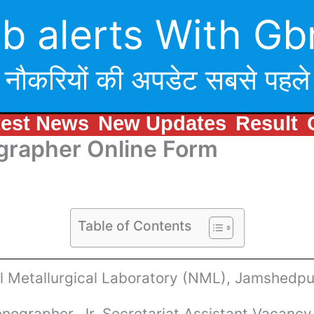
b alerts With Gb
नौकरियों की अपडेट सबसे पहले
test News
New Updates
Result
grapher Online Form
Table of Contents
l
Metallurgical
Laboratory (NML), Jamshedpu
enographer, Jr. Secretariat Assistant Vacanc