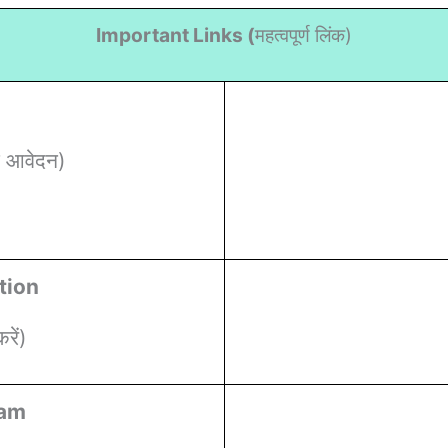
Important Links (
महत्वपूर्ण लिंक)
 आवेदन)
tion
ें)
ram