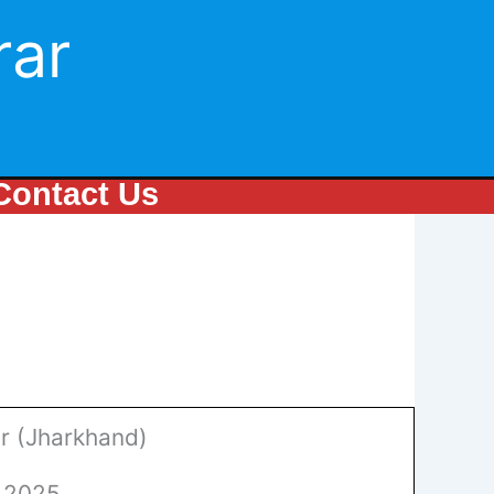
rar
Contact Us
r (Jharkhand)
y 2025