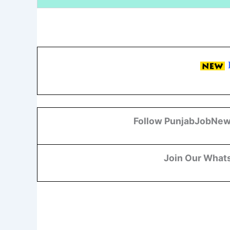
Follow PunjabJobNew
Join Our What