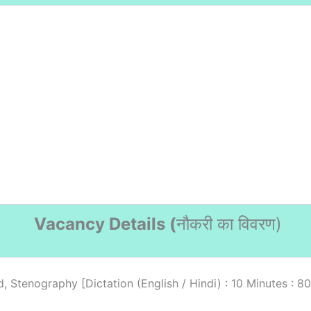
Vacancy Details (
नौकरी का विवरण
)
, Stenography [Dictation (English / Hindi) : 10 Minutes : 8