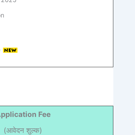
on
pplication Fee
(आवेदन शुल्क)