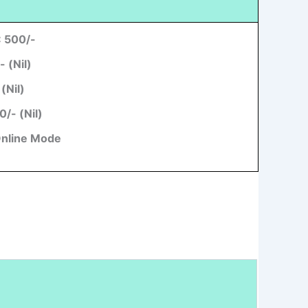
: 500/-
/- (Nil)
 (Nil)
0/- (Nil)
Online Mode