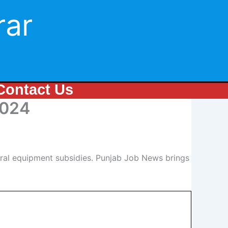
rar
Contact Us
2024
ural equipment subsidies. Punjab Job News brings