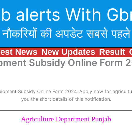
b alerts With Gb
नौकरियों की अपडेट सबसे पहले
test News
New Updates
Result
uipment Subsidy Online Form 
quipment Subsidy Online Form 2024. Apply now for agricult
you the short details of this notification.
Agriculture Department Punjab