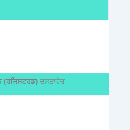
ਠਨ (ਰਜਿਸਟਰਡ)
ਦਸਤਾਵੇਜ਼