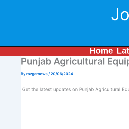
Skip
Jo
to
content
Home
La
Punjab Agricultural Eq
By
rozgarnews
/
20/06/2024
Get the latest updates on Punjab Agricultural E