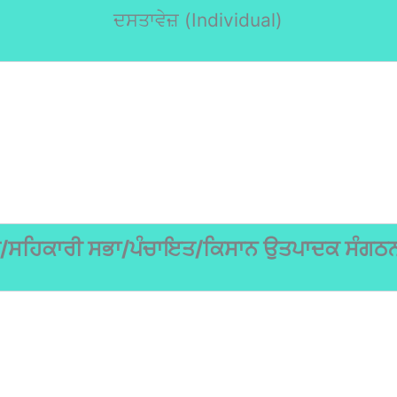
ਦਸਤਾਵੇਜ਼ (Individual)
ਪ/ਸਹਿਕਾਰੀ ਸਭਾ/ਪੰਚਾਇਤ/ਕਿਸਾਨ ਉਤਪਾਦਕ ਸੰਗ