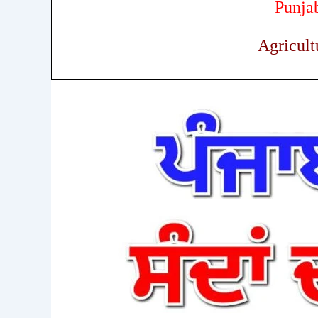
Punja
Agricult