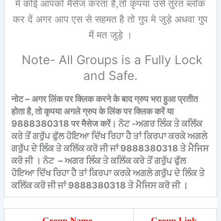
में कोई आपको मैसेज करता है,तो कृपया उसे तुरंत ब्लॉक
कर दें अगर आप एस से सहमत है तो गुप मे जुड़े अ‍धवा गुप
में मत जुड़े ।
Note- All Groups is a Fully Lock
and Safe.
नोट – अगर लिंक पर क्लिक करने के बाद ग्रुप भरा हुआ प्रतीत
होता है, तो कृपया अगले ग्रुप के लिंक पर क्लिक करें या
9888380318 पर मैसेज करें। ਨੋਟ -ਅਗਰ ਲਿੰਕ ਤੇ ਕਲਿੱਕ
ਕਰੇ ਤੋਂ ਗਰੁੱਪ ਫੁੱਲ ਹੋਇਆ ਦਿੱਖ ਰਿਹਾ ਹੈ ਤਾਂ ਕਿਰਪਾ ਕਰਕੇ ਅਗਲੇ
ਗਰੁੱਪ ਦੇ ਲਿੰਕ ਤੇ ਕਲਿੱਕ ਕਰੋ ਜੀ ਜਾਂ 9888380318 ਤੇ ਮੈਜਿਸ
ਕਰੋ ਜੀ । ਨੋਟ – ਅਗਰ ਲਿੰਕ ਤੇ ਕਲਿੱਕ ਕਰੇ ਤੋਂ ਗਰੁੱਪ ਫੁੱਲ
ਹੋਇਆ ਦਿੱਖ ਰਿਹਾ ਹੈ ਤਾਂ ਕਿਰਪਾ ਕਰਕੇ ਅਗਲੇ ਗਰੁੱਪ ਦੇ ਲਿੰਕ ਤੇ
ਕਲਿੱਕ ਕਰੋ ਜੀ ਜਾਂ 9888380318 ਤੇ ਮੈਜਿਸ ਕਰੋ ਜੀ ।
Group Name
Group Link